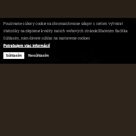
Používame súbory cookie na zhromažďovanie údajov s cieľom vytvárať
štatistiky na zlepšenie kvality našich webových stránokStlačením tlačítka
Súhlasím, nám dávate súhlas na nastavenie cookies
Potrebujem viac informácií
Súhlasím
Nesúhlasím
Ochrana osobných údajov
Copyright © 2014 Andiamo | design, foto a tvorba webstránky
kilian/amis