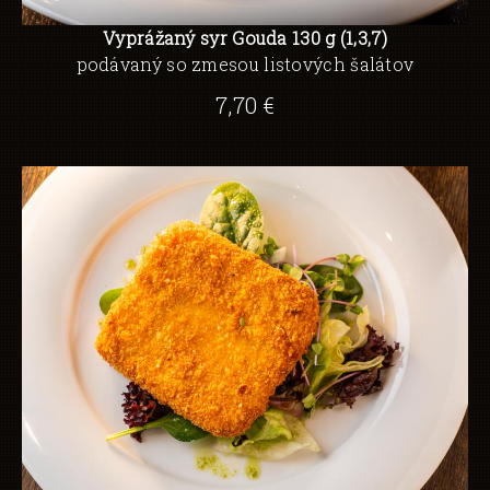
Vyprážaný syr Gouda 130 g (1,3,7)
podávaný so zmesou listových šalátov
7,70 €